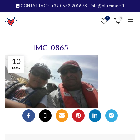
CONTATTACI:
+39 0532 201678
- info@oltremare.it
0
0
IMG_0865
10
LUG