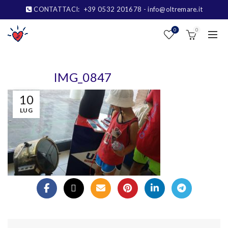
CONTATTACI:
+39 0532 201678
- info@oltremare.it
0
0
IMG_0847
10
LUG