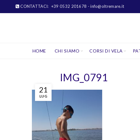
CONTATTACI:
+39 0532 201678
- info@oltremare.it
HOME
CHI SIAMO
CORSI DI VELA
PA
IMG_0791
21
LUG