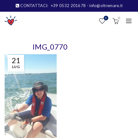
CONTATTACI:
+39 0532 201678
- info@oltremare.it
0
0
IMG_0770
21
LUG