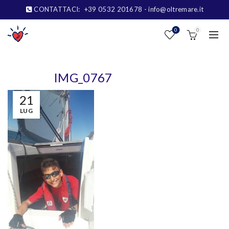
CONTATTACI:
+39 0532 201678
- info@oltremare.it
0
0
IMG_0767
21
LUG