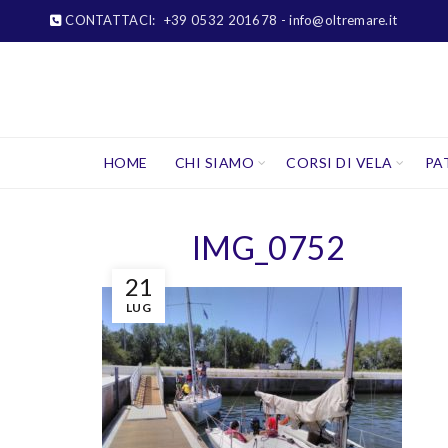
CONTATTACI:
+39 0532 201678
- info@oltremare.it
HOME
CHI SIAMO
CORSI DI VELA
PA
IMG_0752
21
LUG