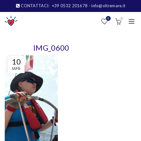
CONTATTACI:
+39 0532 201678
- info@oltremare.it
0
0
IMG_0600
10
LUG