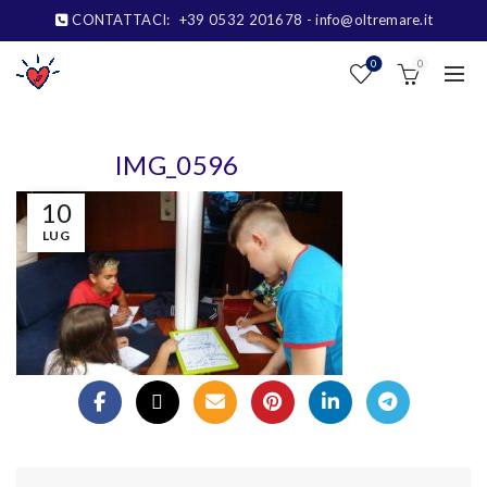
CONTATTACI:
+39 0532 201678
- info@oltremare.it
0
0
IMG_0596
10
LUG