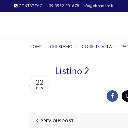
CONTATTACI:
+39 0532 201678
- info@oltremare.it
HOME
CHI SIAMO
CORSI DI VELA
PA
Listino 2
22
Listino 2
GEN
PREVIOUS POST