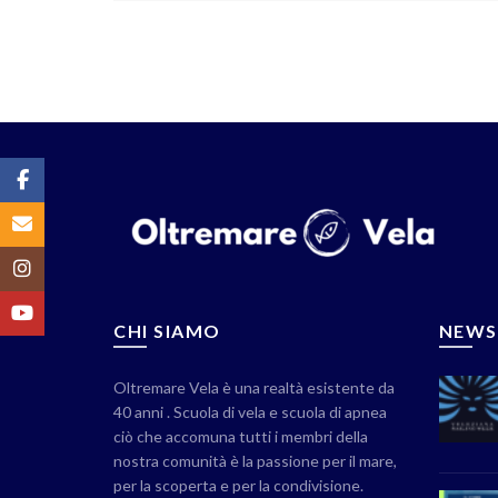
Facebook
Email
Instagram
YouTube
CHI SIAMO
NEWS
Oltremare Vela è una realtà esistente da
40 anni . Scuola di vela e scuola di apnea
ciò che accomuna tutti i membri della
nostra comunità è la passione per il mare,
per la scoperta e per la condivisione.