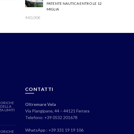
PATENTE NAUTICA ENTRO LE 12
MIGLIA
440,00
€
CONTATTI
EORICHE
Oltremare Vela
 DELLA
A LIMITI
Via Piangipane, 44 – 44121 Ferrara
Telefono: +39 0532 201678
WhatsApp : +39 331 19 19 106
EORICHE