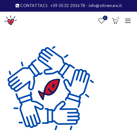
CONTATTACI:
+39 0532 201678
- info@oltremare.it
0
0