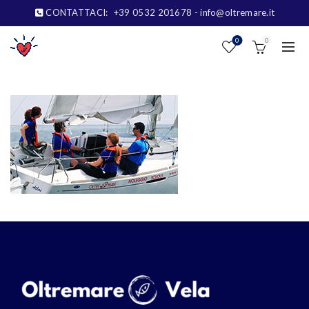
CONTATTACI:
+39 0532 201678
- info@oltremare.it
0
0