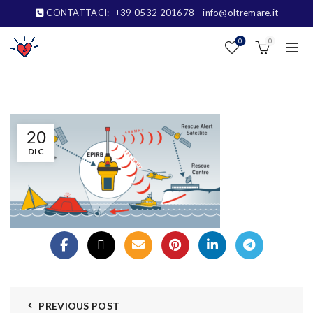
CONTATTACI:
+39 0532 201678
- info@oltremare.it
0
0
20
DIC
PREVIOUS POST