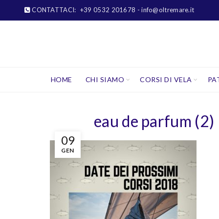
CONTATTACI:
+39 0532 201678
- info@oltremare.it
HOME
CHI SIAMO
CORSI DI VELA
PA
eau de parfum (2)
09
GEN