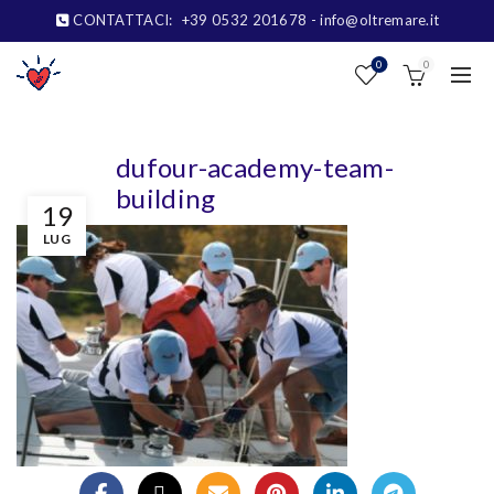
CONTATTACI:
+39 0532 201678
- info@oltremare.it
0
0
dufour-academy-team-
building
19
LUG