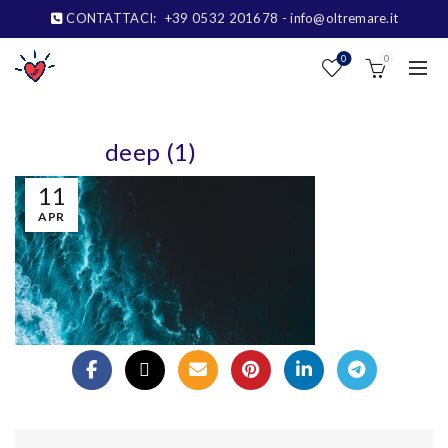
CONTATTACI:
+39 0532 201678
- info@oltremare.it
0
0
deep (1)
11
APR