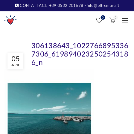
CONTATTACI:
+39 0532 201678
- info@oltremare.it
0
0
306138643_1022766895336
7306_619894023250254318
05
6_n
APR