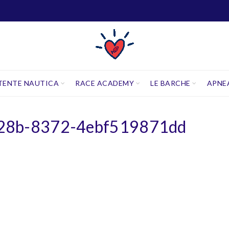
TENTE NAUTICA
RACE ACADEMY
LE BARCHE
APNE
428b-8372-4ebf519871dd