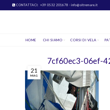
CONTATTACI:
+39 0532 201678
- info@oltremare.it
HOME
CHI SIAMO
CORSI DI VELA
PA
7cf60ec3-06ef-
21
MAG