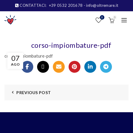
CONTATTACI:
+39 0532 201678
- info@oltremare.it
0
0
corso-impiombature-pdf
corso-impiombature-pdf
07
AGO
PREVIOUS POST