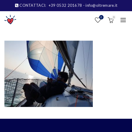
CONTATTACI:
+39 0532 201678
- info@oltremare.it
0
0