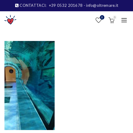
CONTATTACI:
+39 0532 201678
- info@oltremare.it
0
0