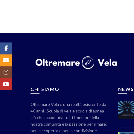
Facebook
Email
Instagram
YouTube
CHI SIAMO
NEWS
Oltremare Vela è una realtà esistente da
40 anni . Scuola di vela e scuola di apnea
ciò che accomuna tutti i membri della
nostra comunità è la passione per il mare,
per la scoperta e per la condivisione.