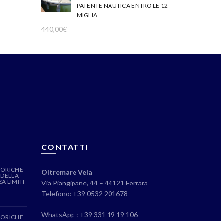
PATENTE NAUTICA ENTRO LE 12
MIGLIA
440,00
€
CONTATTI
EORICHE
Oltremare Vela
 DELLA
A LIMITI
Via Piangipane, 44 – 44121 Ferrara
Telefono: +39 0532 201678
WhatsApp : +39 331 19 19 106
EORICHE