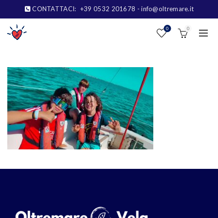
CONTATTACI:
+39 0532 201678
- info@oltremare.it
0
0