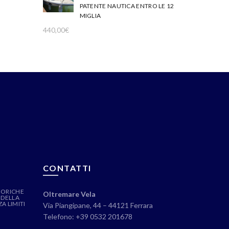
PATENTE NAUTICA ENTRO LE 12
MIGLIA
440,00
€
CONTATTI
EORICHE
Oltremare Vela
 DELLA
A LIMITI
Via Piangipane, 44 – 44121 Ferrara
Telefono: +39 0532 201678