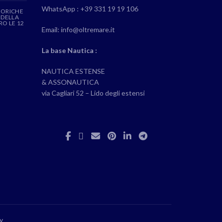
WhatsApp : +39 331 19 19 106
EORICHE
 DELLA
RO LE 12
Email: info@oltremare.it
La base Nautica :
NAUTICA ESTENSE
& ASSONAUTICA
via Cagliari 52 – Lido degli estensi
y