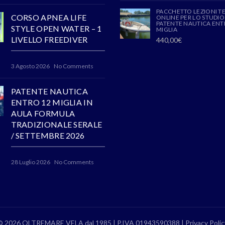
PACCHETTO LEZIONI T
CORSO APNEA LIFE
ONLINE PER LO STUDIO
PATENTE NAUTICA ENT
STYLE OPEN WATER – 1
MIGLIA
LIVELLO FREEDIVER
440,00
€
3 Agosto 2026
No Comments
PATENTE NAUTICA
ENTRO 12 MIGLIA IN
AULA FORMULA
TRADIZIONALE SERALE
/ SETTEMBRE 2026
28 Luglio 2026
No Comments
© 2026 OLTREMARE VELA dal 1985 | P.IVA 01943590388 |
Privacy Polic