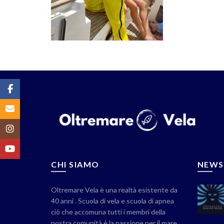
Facebook
Email
Instagram
YouTube
CHI SIAMO
NEWS
Oltremare Vela è una realtà esistente da
40 anni . Scuola di vela e scuola di apnea
ciò che accomuna tutti i membri della
nostra comunità è la passione per il mare,