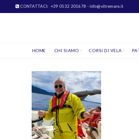
CONTATTACI:
+39 0532 201678
- info@oltremare.it
HOME
CHI SIAMO
CORSI DI VELA
PA