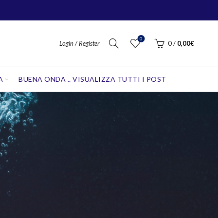
0
Login / Register
0
/
0,00
€
A
BUENA ONDA .. VISUALIZZA TUTTI I POST