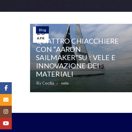
Blog
26
APR
QUATTRO CHIACCHIERE
CON “AARON
SAILMAKER”SU : VELE E
INNOVAZIONE DEI
MATERIALI
By
Cecilia
vele
Facebook
Email
Instagram
YouTube