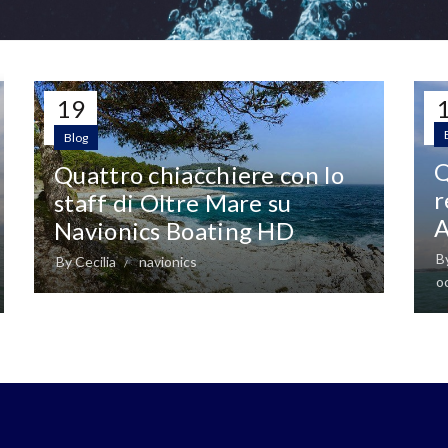
19
APR
A
Blog
Q
Quattro chiacchiere con lo
r
staff di Oltre Mare su
A
Navionics Boating HD
B
By
Cecilia
navionics
o