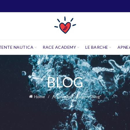
TENTE NAUTICA
RACE ACADEMY
LE BARCHE
APNE
BLOG
Home
Archive by Category "Blog"