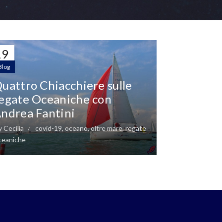
19
PR
Blog
uattro Chiacchiere sulle
egate Oceaniche con
ndrea Fantini
y
Cecilia
covid-19
,
oceano
,
oltre mare
,
regate
ceaniche