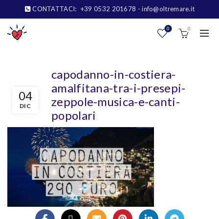
CONTATTACI:
+39 0532 201678
- info@oltremare.it
0
0
capodanno-in-costiera-
amalfitana-tra-i-presepi-
04
zeppole-musica-e-canti-
DIC
popolari