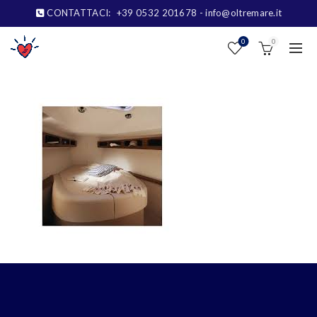
CONTATTACI:
+39 0532 201678
- info@oltremare.it
0
0