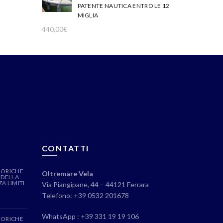
PATENTE NAUTICA ENTRO LE 12
MIGLIA
440,00
€
CONTATTI
EORICHE
Oltremare Vela
 DELLA
A LIMITI
Via Piangipane, 44 – 44121 Ferrara
Telefono: +39 0532 201678
WhatsApp : +39 331 19 19 106
EORICHE