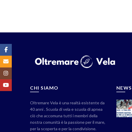
Facebook
Email
Instagram
YouTube
CHI SIAMO
NEWS
Oltremare Vela è una realtà esistente da
40 anni . Scuola di vela e scuola di apnea
ciò che accomuna tutti i membri della
nostra comunità è la passione per il mare,
per la scoperta e per la condivisione.