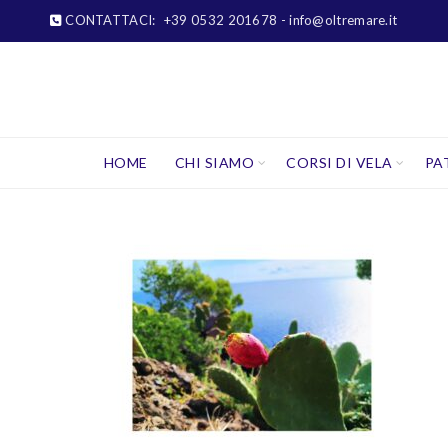
CONTATTACI:
+39 0532 201678
- info@oltremare.it
HOME
CHI SIAMO
CORSI DI VELA
PA