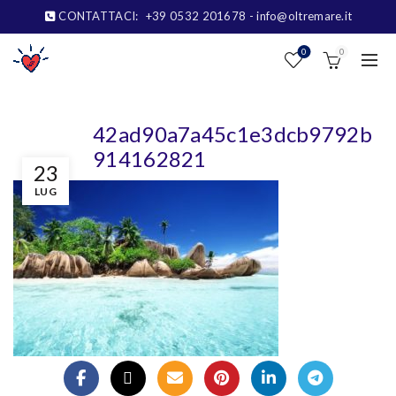
CONTATTACI:
+39 0532 201678
- info@oltremare.it
0
0
42ad90a7a45c1e3dcb9792b
914162821
23
LUG