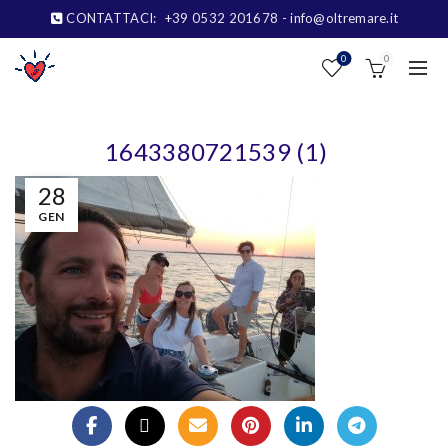
CONTATTACI:
+39 0532 201678
- info@oltremare.it
0
0
1643380721539 (1)
28
GEN