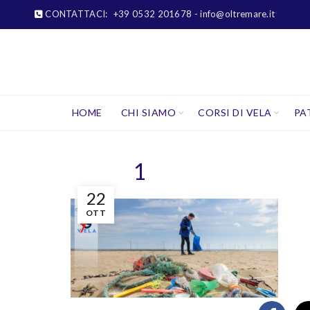
CONTATTACI:
+39 0532 201678
- info@oltremare.it
HOME
CHI SIAMO
CORSI DI VELA
PA
1
22
OTT