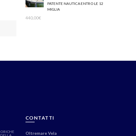
PATENTE NAUTICA ENTRO LE 12
MIGLIA
440,00
€
CONTATTI
EORICHE
Oltremare Vela
 DELLA