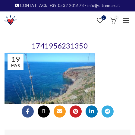
CONTATTACI:
+39 0532 201678
- info@oltremare.it
0
0
1741956231350
19
MAR